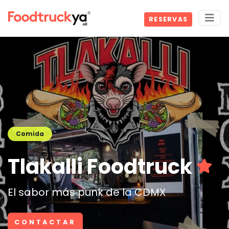
RESERVAS
Comida
Tlakalli Foodtruck
El sabor más punk de la CDMX
CONTACTAR