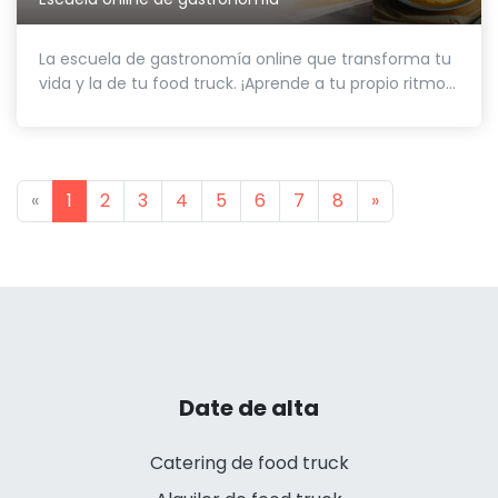
La escuela de gastronomía online que transforma tu
vida y la de tu food truck. ¡Aprende a tu propio ritmo...
Previous
Next
«
1
2
3
4
5
6
7
8
»
Date de alta
Catering de food truck