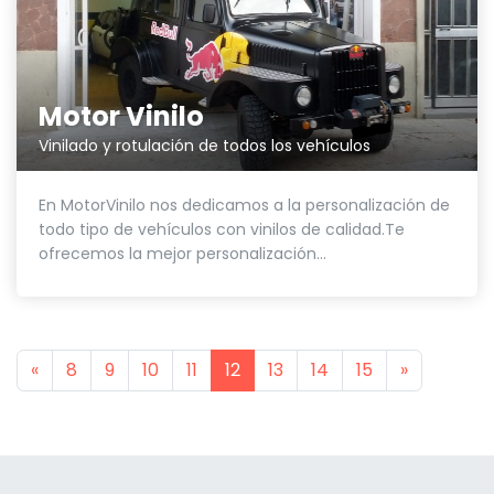
Motor Vinilo
Vinilado y rotulación de todos los vehículos
En MotorVinilo nos dedicamos a la personalización de
todo tipo de vehículos con vinilos de calidad.Te
ofrecemos la mejor personalización...
Previous
Next
«
8
9
10
11
12
13
14
15
»