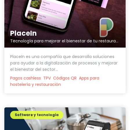
PlaceIn
Tecnología para mejorar el bienestar de tu restaurante
PlaceIn es una compañía que desarrolla soluciones
para ayudar a la digitalización de procesos y mejorar
el bienestar del sector...
Pagos cashless
TPV
Códigos QR
Apps para
hostelería y restauración
Software y tecnología