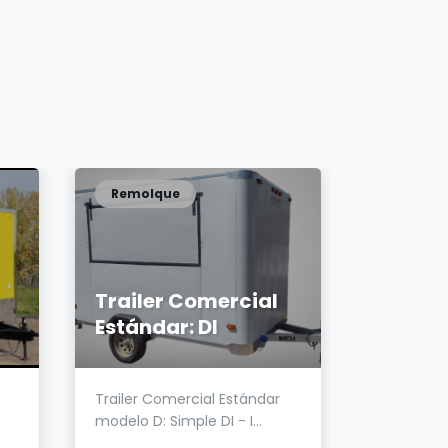
Remolque
Remolq
Trailer Comercial
Estándar: DI
Food tr
:
Trailer Comercial Estándar
Trailer g
modelo D: Simple DI - I...
ejesComp
Instalacion