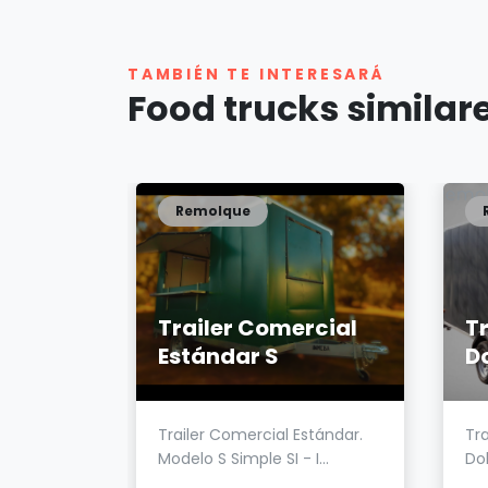
TAMBIÉN TE INTERESARÁ
Food trucks similar
Remolque
co
Trailer Comercial
T
0
Estándar S
Do
co Kaisen
Trailer Comercial Estándar.
Tra
onó...
Modelo S Simple SI - I...
Dob