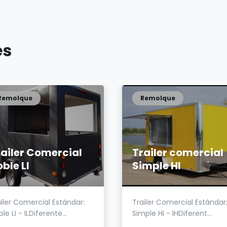
es
Remolque
Remolque
railer Comercial
Trailer comercial
ble LI
Simple HI
iler Comercial Estándar:
Trailer Comercial Estándar
le LI - ILDiferente...
Simple HI - IHDiferent...