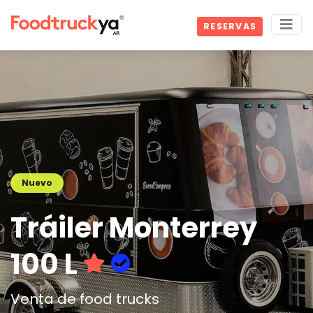
RESERVAS
Nuevo
Tráiler Monterrey
100 L
Venta de food trucks