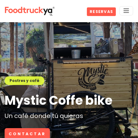
RESERVAS
Postres y café
Mystic Coffe bike
Un café donde tú quieras
CONTACTAR