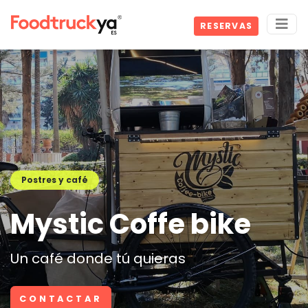
RESERVAS
Postres y café
Mystic Coffe bike
Un café donde tú quieras
CONTACTAR