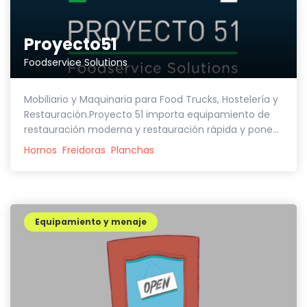
Proyecto51
Foodservice Solutions
Mobiliario y Maquinaria para Food Trucks, Hostelería y
Restauración.Proyecto 51 importa equipamiento de
restauración moderna y restauración rápida y pone...
Hornos
Freidoras
Planchas
Equipamiento y menaje