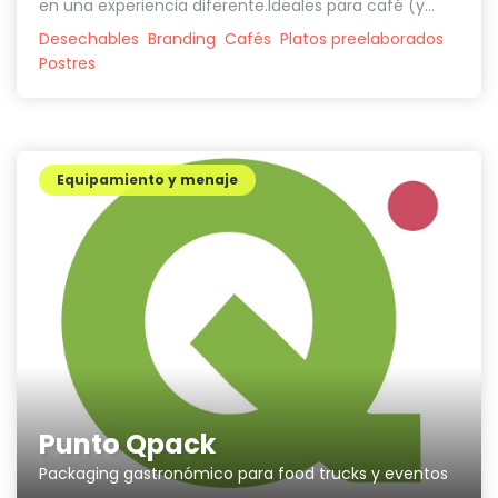
en una experiencia diferente.Ideales para café (y...
Desechables
Branding
Cafés
Platos preelaborados
Postres
Equipamiento y menaje
Punto Qpack
Packaging gastronómico para food trucks y eventos