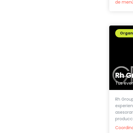
de men
Organi
Tus even
Rh Group
experien
asesorar
producci
Coordin