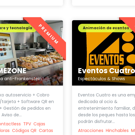
PREMIUM
re y tecnología
Animación de eventos
MEZONE
Eventos Cuatr
ma anti-Frankenstein.
Espectáculos & Shows
sko autoservicio + Cobro
Eventos Cuatro es una em
/tarjeta + Software QR en
dedicada al ocio &
+ Gestión de pedidos en
entretenimiento familiar, 
Aviso de...
desde los peques hasta los
podrán disfrutar...
ontactless
TPV
Cajas
doras
Códigos QR
Cartas
Atracciones
Hinchables
M