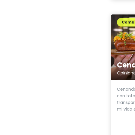
Comun
Cena
Opinione
Cenando
con tota
transpar
mi vida e