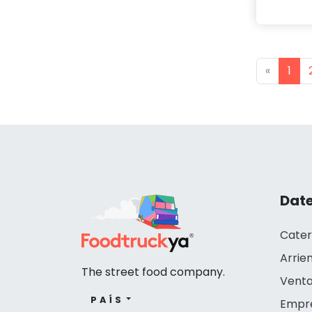
Previou
«
1
Date
Cater
Arrie
The street food company.
Venta
PAÍS
Empr