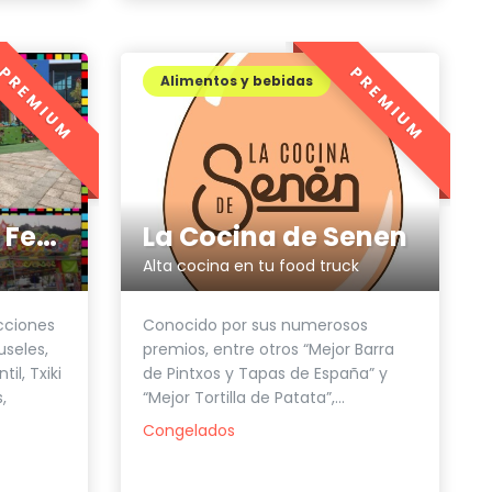
PREMIUM
PREMIUM
Alimentos y bebidas
Atracciones de Ferias Moisés V
La Cocina de Senen
Alta cocina en tu food truck
cciones
Conocido por sus numerosos
seles,
premios, entre otros “Mejor Barra
il, Txiki
de Pintxos y Tapas de España” y
,
“Mejor Tortilla de Patata”,...
Congelados