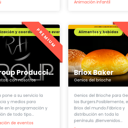
ú
Animación infantil
PREMIUM
zación y coordinación de eventos
Alimentos y bebidas
Rh Group Producciones
Briox Baker
tos, con nosotros
Genios del brioche
 pone a su servicio la
Genios del Brioche para Ge
cia y medios para
las Burgers.Posiblemente, e
le en la programación y
Briox del mundo.Fábrica y
ón de todo tipo...
distribución en toda la
península. ¡Bienvenidos...
ación de eventos