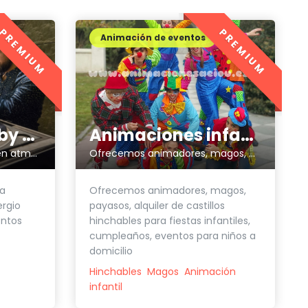
PREMIUM
PREMIUM
Animación de eventos
Animaciones infantiles Aeiou
NUEVETREINTA by Sergio Calderón
Ofrecemos animadores, magos, payasos para fiestas infantiles
Eventos singulares requieren atmósferas únicas.
Ofrecemos animadores, magos,
ca
payasos, alquiler de castillos
ergio
hinchables para fiestas infantiles,
entos
cumpleaños, eventos para niños a
domicilio
Hinchables
Magos
Animación
infantil