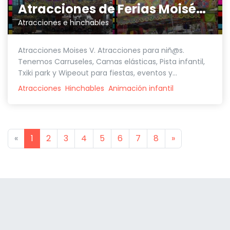
Atracciones de Ferias Moisés V
Atracciones e hinchables
Atracciones Moises V. Atracciones para niñ@s.
Tenemos Carruseles, Camas elásticas, Pista infantil,
Txiki park y Wipeout para fiestas, eventos y...
Atracciones
Hinchables
Animación infantil
Previous
Next
«
1
2
3
4
5
6
7
8
»