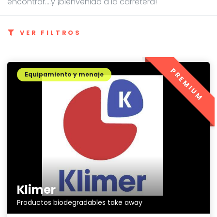
encontrar....y ¡bienvenido a la carretera!
VER FILTROS
PREMIUM
Equipamiento y menaje
Klimer
Productos biodegradables take away