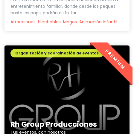
entretenimiento familiar, donde desde los peques
hasta los papis podrán disfrutar...
Atracciones
Hinchables
Magos
Animación infantil
PREMIUM
Organización y coordinación de eventos
Rh Group Producciones
Tus eventos, con nosotros