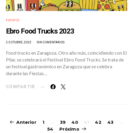
EVENTOS
Ebro Food Trucks 2023
2 OCTUBRE, 2023
SIN COMENTARIOS
Food trucks en Zaragoza. Otro año más, coincidiendo con El
Pilar, se celebrará el Festival Ebro Food Trucks. Se trata de
un festival gastronómico en Zaragoza que se celebra
durante las Fiestas…
COMPARTIR
Navegación
Anterior
1
…
39
40
41
42
43
…
54
Próximo