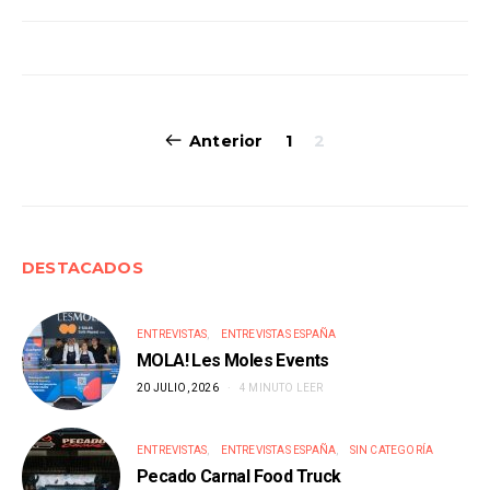
Navegación
Anterior
1
2
de
entradas
DESTACADOS
ENTREVISTAS
ENTREVISTAS ESPAÑA
MOLA! Les Moles Events
20 JULIO, 2026
4 MINUTO LEER
ENTREVISTAS
ENTREVISTAS ESPAÑA
SIN CATEGORÍA
Pecado Carnal Food Truck