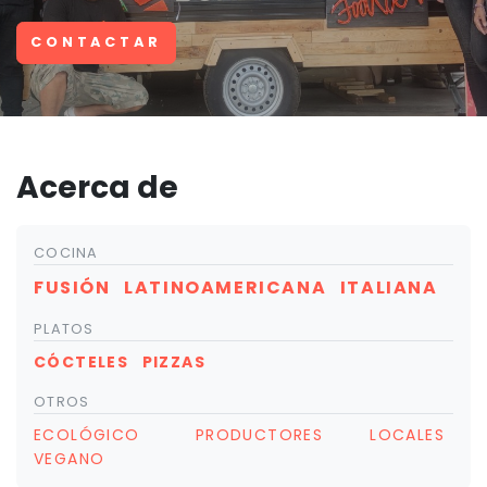
CONTACTAR
Acerca de
COCINA
FUSIÓN
LATINOAMERICANA
ITALIANA
PLATOS
CÓCTELES
PIZZAS
OTROS
ECOLÓGICO
PRODUCTORES LOCALES
VEGANO