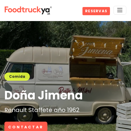
RESERVAS
Comida
Doña Jimena
Renault Staffete año 1962
CONTACTAR