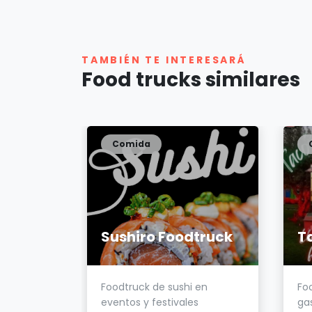
TAMBIÉN TE INTERESARÁ
Food trucks similares
Comida
Sushiro Foodtruck
T
Foodtruck de sushi en
Fo
anal &
eventos y festivales
ga