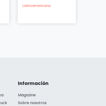
exclu...
Latinoamericana
American
Latinoam
Información
ya
Magazine
ruck
Sobre nosotros