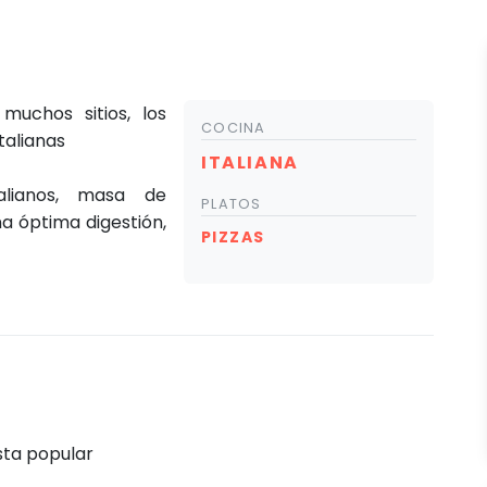
 muchos sitios, los
COCINA
talianas
ITALIANA
alianos, masa de
PLATOS
na óptima digestión,
PIZZAS
sta popular