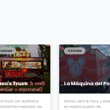
Comida
Comida
aco's Truck
La
od truck con auténtica
Somos Jami & Facu, y est
stronomía mexicana. Lle...
es nuestro puesto de...