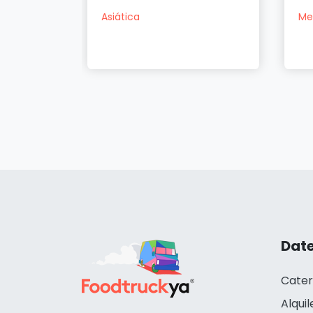
Asiática
Me
na
Date
Cater
Alquil