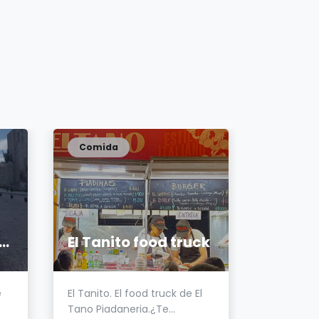
Comida
Comida
 Máquina del Popcorn
El Tanito food truck
Rollin'G
e
El Tanito. El food truck de El
Empresa 
Tano Piadaneria.¿Te...
catering 