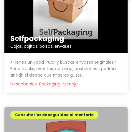
Selfpackaging
Cajas, cajitas, bolsas, envases
¿Tienes un FoodTruck y buscas envases originales?
Food trucks, eventos, catering, pastelerías... podrán
añadir el diseño que más les guste...
Desechables
Packaging
Menaje
Consultorías de seguridad alimentaria