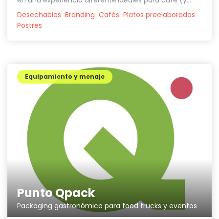
Desechables
Branding
Cafés
Platos preelaborados
Postres
Equipamiento y menaje
Punto Qpack
Packaging gastronómico para food trucks y eventos