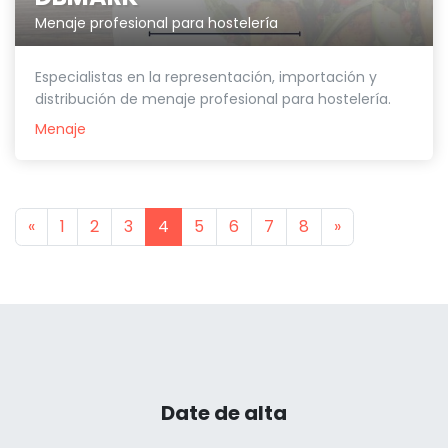
Menaje profesional para hostelería
Especialistas en la representación, importación y
distribución de menaje profesional para hostelería.
Menaje
Previous
Next
«
1
2
3
4
5
6
7
8
»
Date de alta