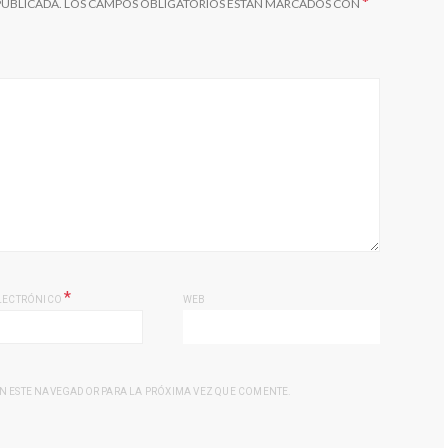
*
PUBLICADA.
LOS CAMPOS OBLIGATORIOS ESTÁN MARCADOS CON
*
LECTRÓNICO
WEB
N ESTE NAVEGADOR PARA LA PRÓXIMA VEZ QUE COMENTE.