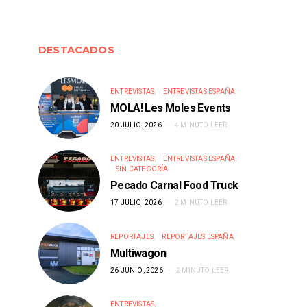
DESTACADOS
ENTREVISTAS
ENTREVISTAS ESPAÑA
MOLA! Les Moles Events
EVENTOS
EVENTO
20 JULIO, 2026
4 MINUTO LEER
Food trucks en eclipse solar
Food trucks en C
Mencatur Fe
ENTREVISTAS
ENTREVISTAS ESPAÑA
5 AGOSTO, 2026
SIN CATEGORÍA
4 AGOSTO, 
Pecado Carnal Food Truck
17 JULIO, 2026
2 MINUTO LEER
REPORTAJES
REPORTAJES ESPAÑA
Multiwagon
26 JUNIO, 2026
2 MINUTO LEER
ENTREVISTAS