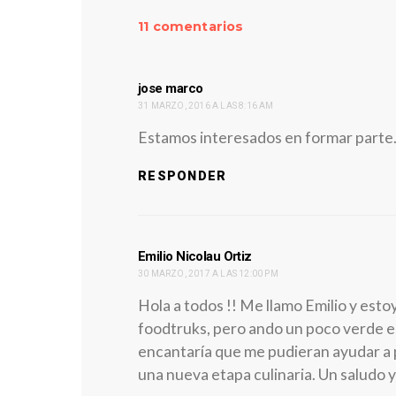
11 comentarios
dice:
jose marco
31 MARZO, 2016 A LAS 8:16 AM
Estamos interesados en formar parte
RESPONDER
dice:
Emilio Nicolau Ortiz
30 MARZO, 2017 A LAS 12:00 PM
Hola a todos !! Me llamo Emilio y est
foodtruks, pero ando un poco verde en
encantaría que me pudieran ayudar a
una nueva etapa culinaria. Un saludo y