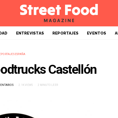
DAD
ENTREVISTAS
REPORTAJES
EVENTOS
A
EPORTAJES ESPAÑA
odtrucks Castellón
MENTARIOS
2.1K VIEWS
2 MINUTO LEER