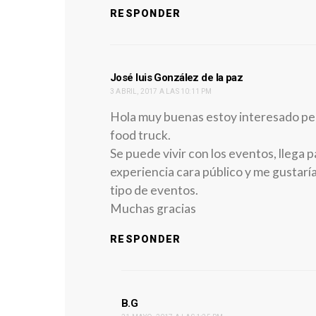
RESPONDER
dice:
José luis González de la paz
3 ABRIL, 2017 A LAS 10:11 PM
Hola muy buenas estoy interesado per
food truck.
Se puede vivir con los eventos, llega p
experiencia cara público y me gustarí
tipo de eventos.
Muchas gracias
RESPONDER
dice:
B.G