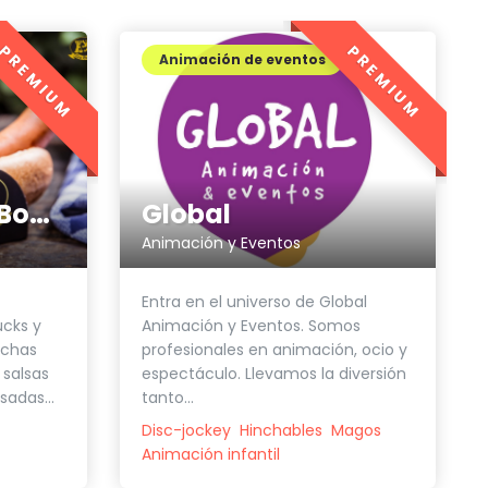
PREMIUM
PREMIUM
Animación de eventos
Global
Embutidos Leo Boeck
Animación y Eventos
Entra en el universo de Global
Animación y Eventos. Somos
ucks y
profesionales en animación, ocio y
ichas
espectáculo. Llevamos la diversión
 salsas
tanto...
sadas...
Disc-jockey
Hinchables
Magos
Animación infantil