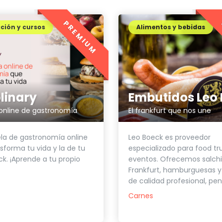
PREMIUM
ción y cursos
Alimentos y bebidas
linary
online de gastronomía
El frankfurt que nos une
la de gastronomía online
Leo Boeck es proveedor
sforma tu vida y la de tu
especializado para food tr
ck. ¡Aprende a tu propio
eventos. Ofrecemos salch
Frankfurt, hamburguesas y
de calidad profesional, pen
Carnes