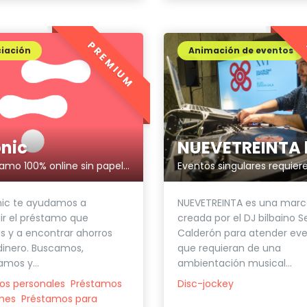
PREMIUM
iación
Animación de eventos
onic
Tu préstamo 100% online sin papeleo
nic te ayudamos a
NUEVETREINTA es una mar
r el préstamo que
creada por el DJ bilbaino S
s y a encontrar ahorros
Calderón para atender ev
dinero. Buscamos,
que requieran de una
mos y...
ambientación musical...
os personales
Préstamos
Disc-jockey
mes
Préstamos para