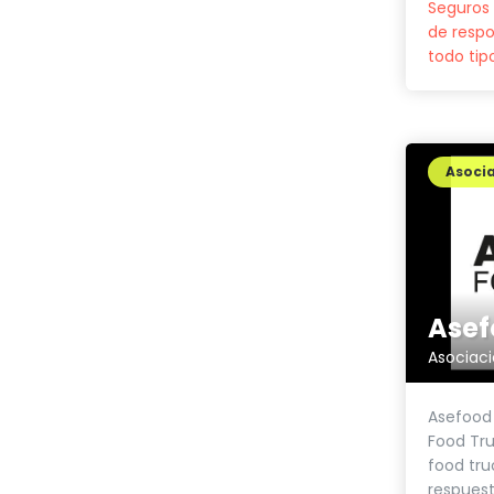
Seguros 
de respon
todo tip
Asoci
Asef
Asociaci
Asefood 
Food Tru
food tr
respuest