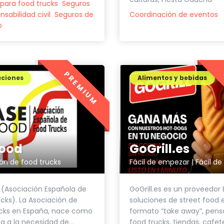
para food trucks
Seguros
sabilidad civil
Seguros de
Coordinación de eventos
o
PREMIUM
aciones
Alimentos y bebidas
GoGrill.es
ood
Fácil de empezar | Fácil de
ón de food trucks
GoGrill.es es un proveedor
(Asociación Española de
soluciones de street food 
cks). La Asociación de
formato “take away”, pens
ucks en España, nace como
food trucks, tiendas, cafeter
a a la necesidad de...