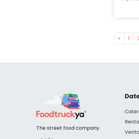
Previou
«
1
Date
Cater
Renta
The street food company.
Venta