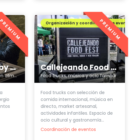
PREMIUM
PREMIUM
Organización y coordinación de eventos
NUEVETREINTA by Sergio Calderón
Callejeando Food Fest
Eventos singulares requieren atmósferas únicas.
Food trucks, música y ocio familiar
ca
Food trucks con selección de
ergio
comida internacional, música en
entos
directo, market artesanal,
actividades infantiles. Espacio de
ocio cultural y gastronomía...
Coordinación de eventos