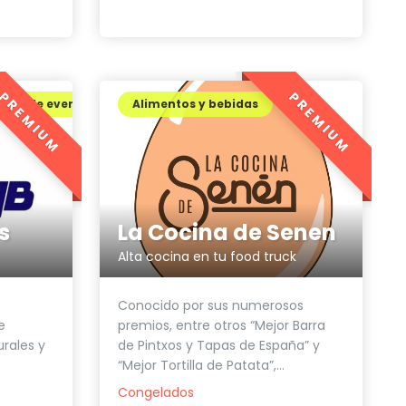
PREMIUM
PREMIUM
ción de eventos
Alimentos y bebidas
s
La Cocina de Senen
Alta cocina en tu food truck
Conocido por sus numerosos
e
premios, entre otros “Mejor Barra
urales y
de Pintxos y Tapas de España” y
“Mejor Tortilla de Patata”,...
Congelados