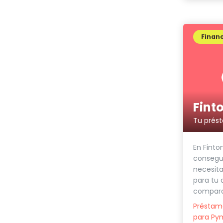
Financ
Fint
En Finto
consegui
necesita
para tu 
compara
Préstam
para Py