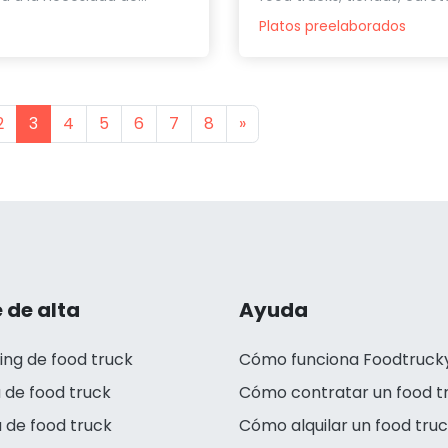
Platos preelaborados
s
Next
2
3
4
5
6
7
8
»
 de alta
Ayuda
ing de food truck
Cómo funciona Foodtruck
 de food truck
Cómo contratar un food t
 de food truck
Cómo alquilar un food tru