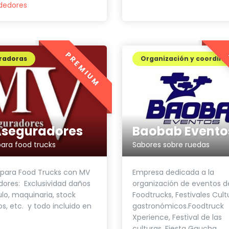
dedores
PREMIUM
radoras
Organización y coordina
seguradores
Baobab Evento
ara food trucks
Sabores sobre ruedas
 para Food Trucks con MV
Empresa dedicada a la
ores: Exclusividad daños
organización de eventos d
ulo, maquinaria, stock
Foodtrucks, Festivales Cult
s, etc. y todo incluido en
gastronómicos.Foodtruck
Xperience, Festival de las
culturas, Fiesta Gaucha