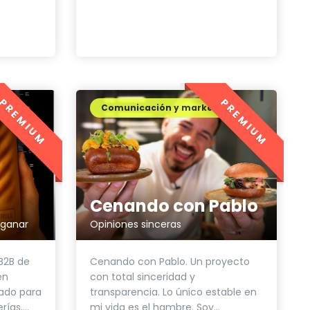
PREMIUM
PREMIUM
Comunicación y marketing
Cenando con Pablo
 ganar
Opiniones sinceras
 B2B de
Cenando con Pablo. Un proyecto
en
con total sinceridad y
ado para
transparencia. Lo único estable en
ías,...
mi vida es el hambre. Soy...