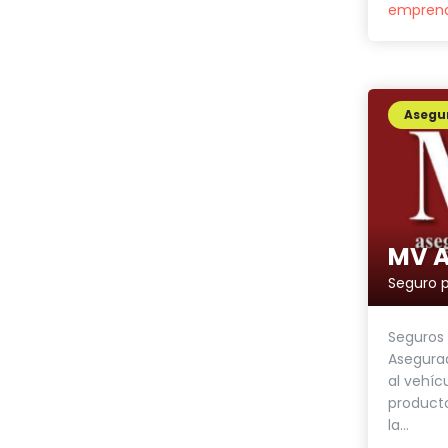
empren
Asegu
MV A
Seguro p
Seguros
Asegurad
al vehíc
producto
la...