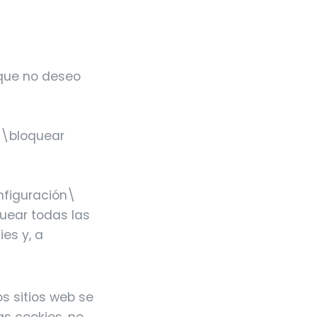
 que no deseo
s\bloquear
figuración\
quear todas las
es y, a
s sitios web se