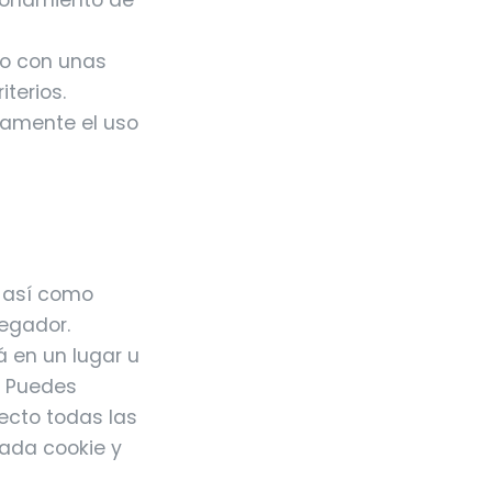
ionamiento de
io con unas
terios.
camente el uso
, así como
vegador.
á en un lugar u
. Puedes
ecto todas las
cada cookie y