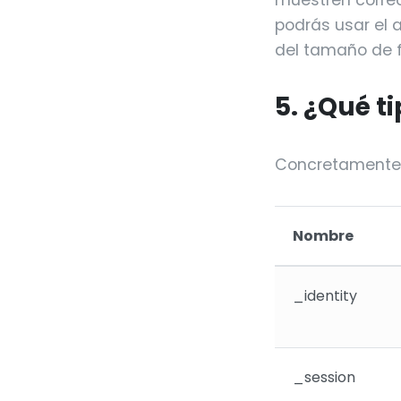
muestren correc
podrás usar el a
del tamaño de f
5. ¿Qué t
Concretamente e
Nombre
_identity
_session