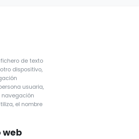
fichero de texto
tro dispositivo,
gación
persona usuaria,
de navegación
iliza, el nombre
o web