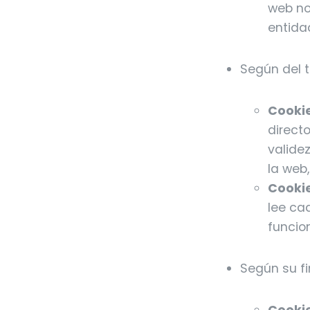
web no
entidad
Según del 
Cookie
direct
validez
la web
Cookie
lee ca
funcio
Según su fi