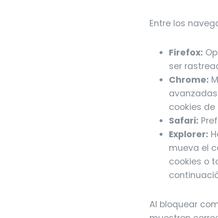
Entre los nave
Firefox:
Opc
ser rastrea
Chrome:
M
avanzadas\
cookies de
Safari:
Pref
Explorer:
He
mueva el co
cookies o t
continuació
Al bloquear com