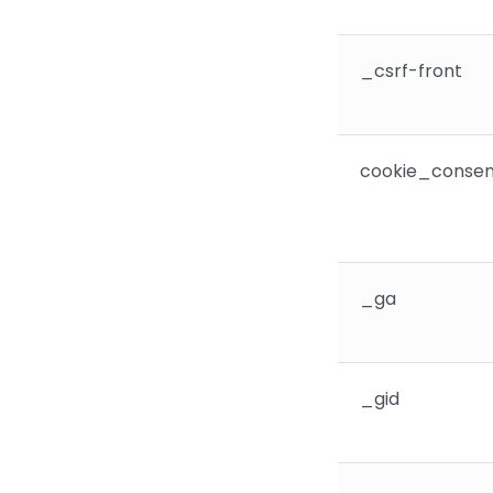
_csrf-front
cookie_consen
_ga
_gid