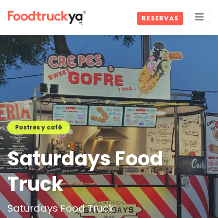
RESERVAS
Postres y café
Saturdays Food
Truck
Saturdays Food Truck