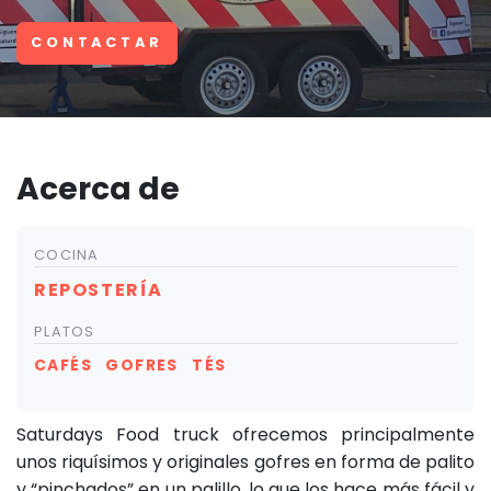
CONTACTAR
Acerca de
COCINA
REPOSTERÍA
PLATOS
CAFÉS
GOFRES
TÉS
Saturdays Food truck ofrecemos principalmente
unos riquísimos y originales gofres en forma de palito
y “pinchados” en un palillo, lo que los hace más fácil y