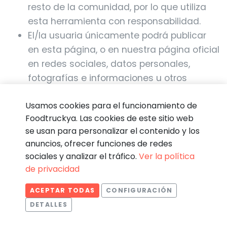
resto de la comunidad, por lo que utiliza
esta herramienta con responsabilidad.
El/la usuaria únicamente podrá publicar
en esta página, o en nuestra página oficial
en redes sociales, datos personales,
fotografías e informaciones u otros
contenidos cuya titularidad y propiedad le
Usamos cookies para el funcionamiento de
pertenezcan o respecto de las cuales
Foodtruckya. Las cookies de este sitio web
ostente la autorización de terceros. Si nos
se usan para personalizar el contenido y los
facilitas o publicas datos de terceros, es
anuncios, ofrecer funciones de redes
tu responsabilidad contar con su
sociales y analizar el tráfico.
Ver la política
consentimiento previo y expreso para
de privacidad
utilizarlos, comunicárnoslos y publicarlos, y
es tu responsabilidad informarles del
ACEPTAR TODAS
CONFIGURACIÓN
tratamiento de sus datos por nuestra
DETALLES
Estadísticas
Necesarias
Estadísticas
parte o de su publicación por tu parte. La