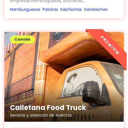
empresas.Hamburguesas, Butifarras,...
Hamburguesas
Patatas
Salchichas
Sandwiches
PREMIUM
Comida
Calletana Food Truck
Servicio y atención de eventos