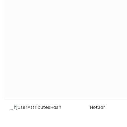
_hjUserAttributesHash
HotJar