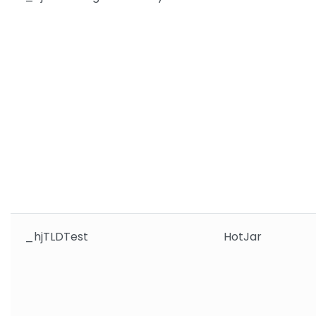
_hjTLDTest
HotJar