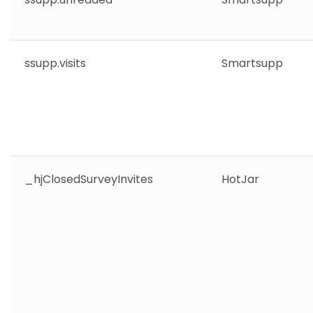
ssupp.visits
Smartsupp
_hjClosedSurveyInvites
HotJar