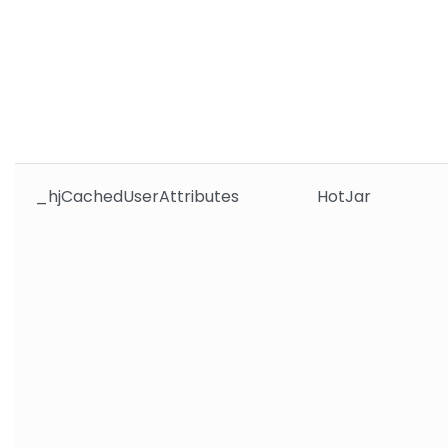
_hjCachedUserAttributes
HotJar