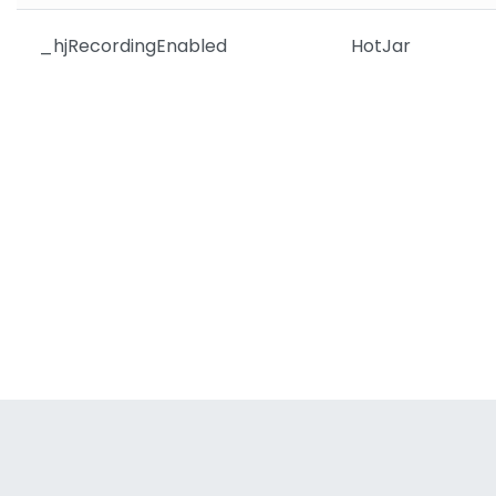
_hjRecordingEnabled
HotJar