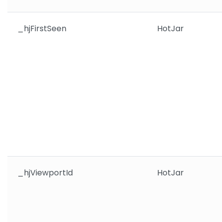
_hjFirstSeen
HotJar
_hjViewportId
HotJar