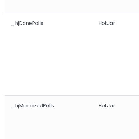
_hjDonePolls
HotJar
_hjMinimizedPolls
HotJar