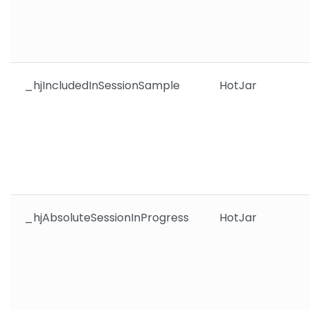
_hjIncludedInSessionSample
HotJar
_hjAbsoluteSessionInProgress
HotJar