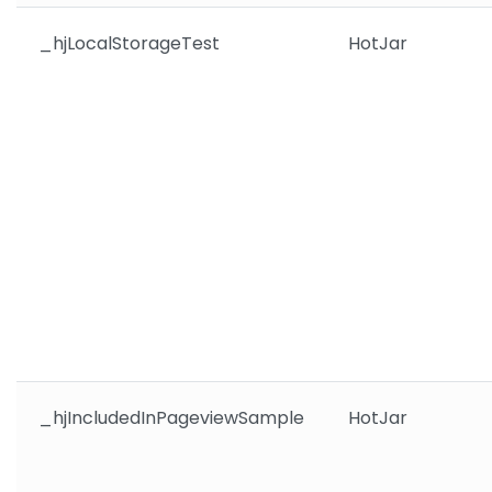
_hjLocalStorageTest
HotJar
_hjIncludedInPageviewSample
HotJar