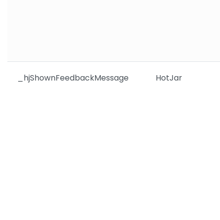
_hjShownFeedbackMessage
HotJar