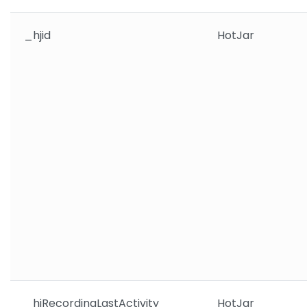
_hjid
HotJar
_hjRecordingLastActivity
HotJar