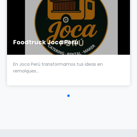
Foodtruck Joca Perú
En Joca Perú transformamos tus ideas en
remolques...