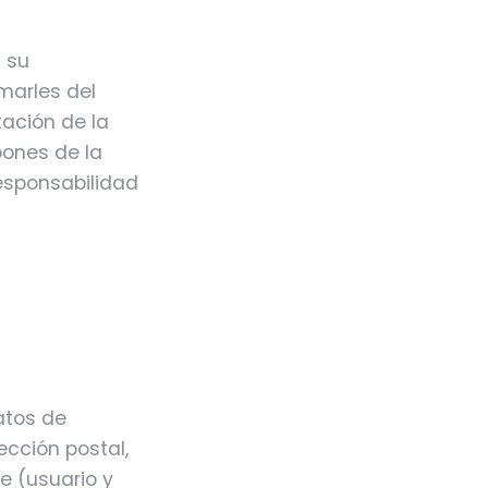
n su
rmarles del
tación de la
pones de la
esponsabilidad
atos de
ección postal,
te (usuario y