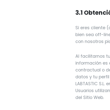
3.1 Obtenci
Si eres cliente 
bien sea off-lin
con nosotros pi
Al facilitarnos 
información es c
contractual o d
datos y tu perfi
LABTASTIC S.L. 
Usuarios utiliza
del Sitio Web.