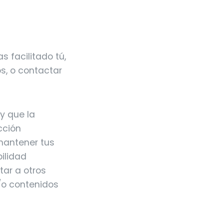
s facilitado tú,
os, o contactar
 y que la
cción
 mantener tus
bilidad
tar a otros
y/o contenidos