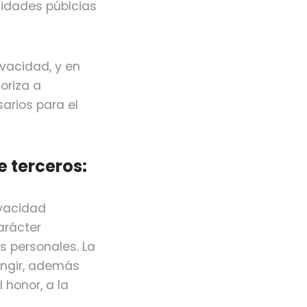
ntidades públcias
ivacidad, y en
oriza a
arios para el
e terceros:
ivacidad
arácter
os personales. La
ingir, además
 honor, a la