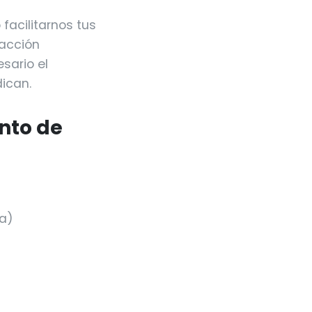
 facilitarnos tus
 acción
sario el
dican.
ento de
ia)