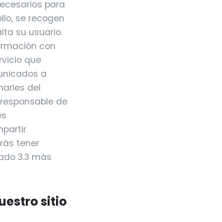
necesarios para
ello, se recogen
ta su usuario.
ormación con
rvicio que
municados a
marles del
a responsable de
es
partir
rás tener
tado 3.3 más
uestro sitio