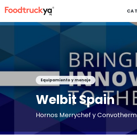
CA
Equipamiento y menaje
Welbit Spain
Hornos Merrychef y Convotherm