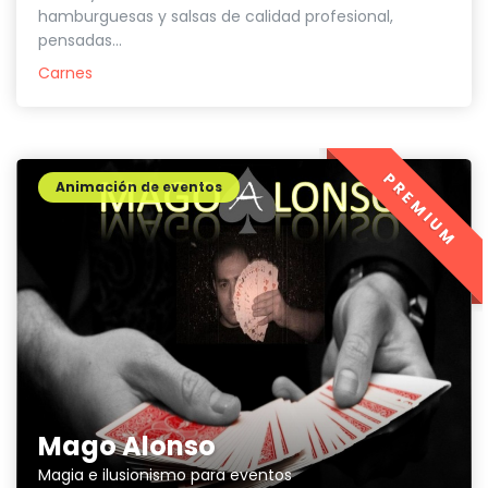
hamburguesas y salsas de calidad profesional,
pensadas...
Carnes
PREMIUM
Animación de eventos
Mago Alonso
Magia e ilusionismo para eventos