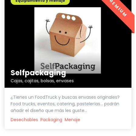
PREMIUM
Equipamiento y menaje
Selfpackaging
Cajas, cajitas, bolsas, envases
¿Tienes un FoodTruck y buscas envases originales?
Food trucks, eventos, catering, pastelerías... podrán
añadir el diseño que más les guste...
Desechables
Packaging
Menaje