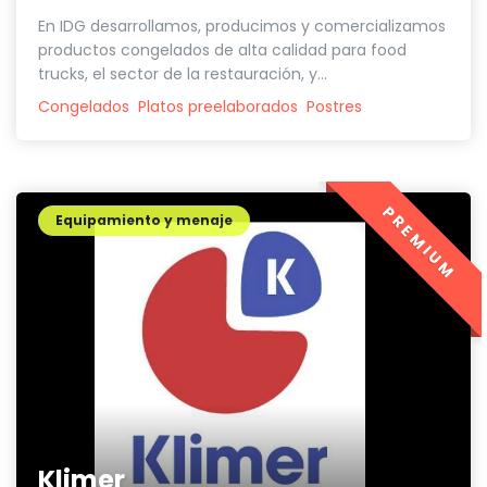
En IDG desarrollamos, producimos y comercializamos
productos congelados de alta calidad para food
trucks, el sector de la restauración, y...
Congelados
Platos preelaborados
Postres
PREMIUM
Equipamiento y menaje
Klimer