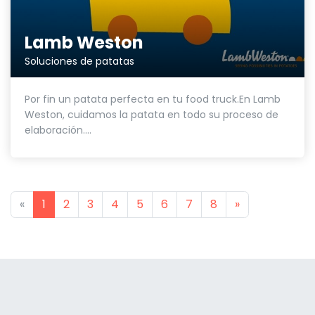
Lamb Weston
Soluciones de patatas
Por fin un patata perfecta en tu food truck.En Lamb
Weston, cuidamos la patata en todo su proceso de
elaboración....
Previous
Next
«
1
2
3
4
5
6
7
8
»