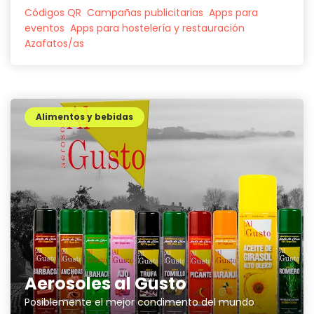
Códigos QR
Campañas publicitarias
Apps para
eventos
Apps para hostelería y restauración
Azafatos/as
Alimentos y bebidas
Aerosoles al Gusto
Posiblemente el mejor condimento del mundo