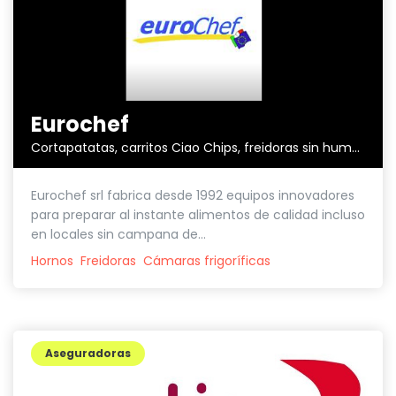
Eurochef
Cortapatatas, carritos Ciao Chips, freidoras sin humos,...
Eurochef srl fabrica desde 1992 equipos innovadores
para preparar al instante alimentos de calidad incluso
en locales sin campana de...
Hornos
Freidoras
Cámaras frigoríficas
Aseguradoras