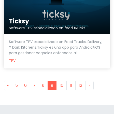
Ticksy
Software TPV especializado en food tRucks
Software TPV especializado en Food Trucks, Delivery,
Y Dark Kitchens.Ticksy es una app para Android/iOS
para gestionar negocios enfocados al...
TPV
Previous
Next
«
5
6
7
8
9
10
11
12
»