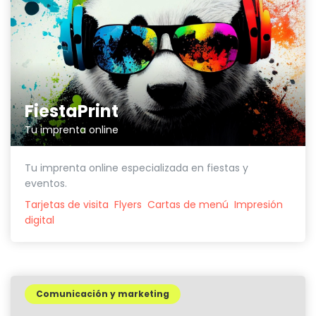
FiestaPrint
Tu imprenta online
Tu imprenta online especializada en fiestas y
eventos.
Tarjetas de visita
Flyers
Cartas de menú
Impresión
digital
Comunicación y marketing