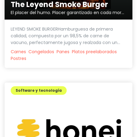
The Leyend Smoke Burger
El placer del humo. Placer garantizado en cada mordisco.
LEYEND SMOKE BURGERHamburguesa de primera
calidad, compuesta por un 98,5% de carne de
vacuno, perfectamente jugosa y realzada con un...
Carnes
Congelados
Panes
Platos preelaborados
Postres
Software y tecnología