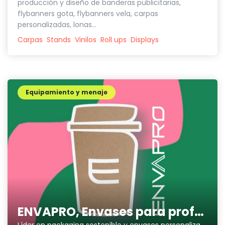
producción y diseño de banderas publicitarias,
flybanners gota, flybanners vela, carpas
personalizadas, lonas...
Carpas
Stands
Vinilos
Roll ups
Displays
Equipamiento y menaje
ENVAPRO, Envases para profesionales