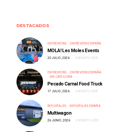
DESTACADOS
ENTREVISTAS
ENTREVISTAS ESPAÑA
ACTUALIDAD
ACTUALID
MOLA! Les Moles Events
Food trucks en Buenos Aires.
Food trucks en Mad
20 JULIO, 2026
4 MINUTO LEER
Convocatoria Festival de Invierno
de la Zarz
16 JUNIO, 2026
16 JUNIO, 2
ENTREVISTAS
ENTREVISTAS ESPAÑA
SIN CATEGORÍA
Pecado Carnal Food Truck
17 JULIO, 2026
2 MINUTO LEER
REPORTAJES
REPORTAJES ESPAÑA
Multiwagon
26 JUNIO, 2026
2 MINUTO LEER