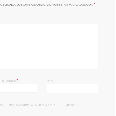
*
PUBLICADA.
LOS CAMPOS OBLIGATORIOS ESTÁN MARCADOS CON
*
LECTRÓNICO
WEB
N ESTE NAVEGADOR PARA LA PRÓXIMA VEZ QUE COMENTE.