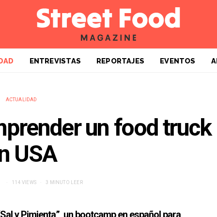
DAD
ENTREVISTAS
REPORTAJES
EVENTOS
A
ACTUALIDAD
mprender un food truck
n USA
114 VIEWS
3 MINUTO LEER
al y Pimienta”, un bootcamp en español para