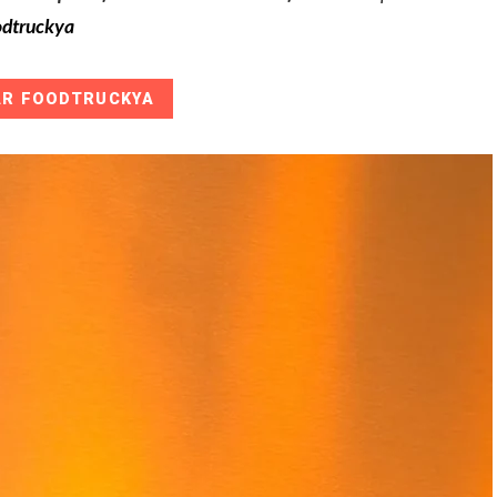
dtruckya
AR FOODTRUCKYA