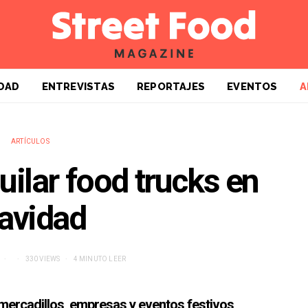
DAD
ENTREVISTAS
REPORTAJES
EVENTOS
A
ARTÍCULOS
uilar food trucks en
avidad
330 VIEWS
4 MINUTO LEER
 mercadillos, empresas y eventos festivos