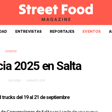
DAD
ENTREVISTAS
REPORTAJES
EVENTOS
A
EVENTOS
cia 2025 en Salta
536 VIEWS
1 MINUTO LEER
trucks del 19 al 21 de septiembre
 de Convenciones de Salta
será sede de una nueva