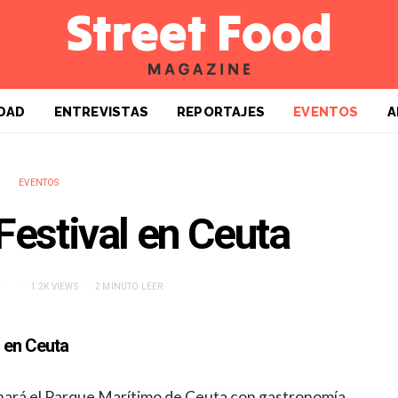
DAD
ENTREVISTAS
REPORTAJES
EVENTOS
A
EVENTOS
Festival en Ceuta
1.2K VIEWS
2 MINUTO LEER
s en Ceuta
nará el Parque Marítimo de Ceuta con gastronomía