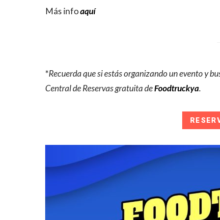
Más info
aquí
*
Recuerda que si estás organizando un evento y bus
Central de Reservas gratuita de
Foodtruckya
.
RESER