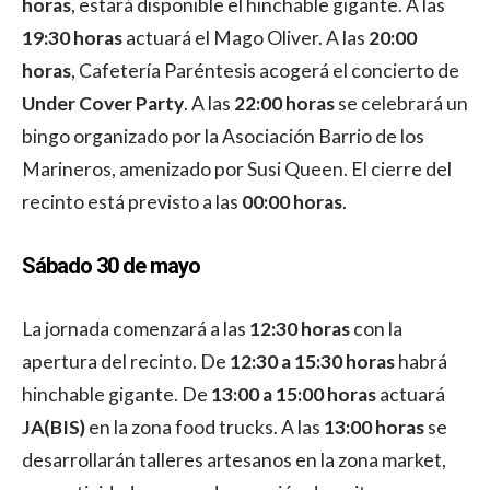
horas
, estará disponible el hinchable gigante. A las
19:30 horas
actuará el Mago Oliver. A las
20:00
horas
, Cafetería Paréntesis acogerá el concierto de
Under Cover Party
. A las
22:00 horas
se celebrará un
bingo organizado por la Asociación Barrio de los
Marineros, amenizado por Susi Queen. El cierre del
recinto está previsto a las
00:00 horas
.
Sábado 30 de mayo
La jornada comenzará a las
12:30 horas
con la
apertura del recinto. De
12:30 a 15:30 horas
habrá
hinchable gigante. De
13:00 a 15:00 horas
actuará
JA(BIS)
en la zona food trucks. A las
13:00 horas
se
desarrollarán talleres artesanos en la zona market,