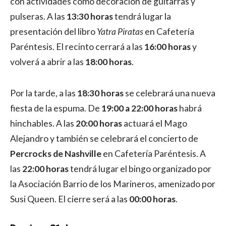
con actividades como decoración de guitarras y
pulseras. A las
13:30 horas
tendrá lugar la
presentación del libro
Yatra Piratas
en Cafetería
Paréntesis. El recinto cerrará a las
16:00 horas
y
volverá a abrir a las
18:00 horas
.
Por la tarde, a las
18:30 horas
se celebrará una nueva
fiesta de la espuma. De
19:00 a 22:00 horas
habrá
hinchables. A las
20:00 horas
actuará el Mago
Alejandro y también se celebrará el concierto de
Percrocks de Nashville
en Cafetería Paréntesis. A
las
22:00 horas
tendrá lugar el bingo organizado por
la Asociación Barrio de los Marineros, amenizado por
Susi Queen. El cierre será a las
00:00 horas
.