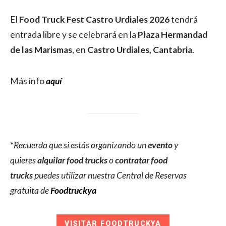
El
Food Truck Fest Castro Urdiales 2026
tendrá
entrada libre y se celebrará en la
Plaza Hermandad
de las Marismas
, en
Castro Urdiales, Cantabria
.
Más info
aquí
*
Recuerda que si estás organizando un
evento
y
quieres
alquilar food trucks
o
contratar food
trucks
puedes utilizar nuestra Central de Reservas
gratuita de
Foodtruckya
VISITAR FOODTRUCKYA