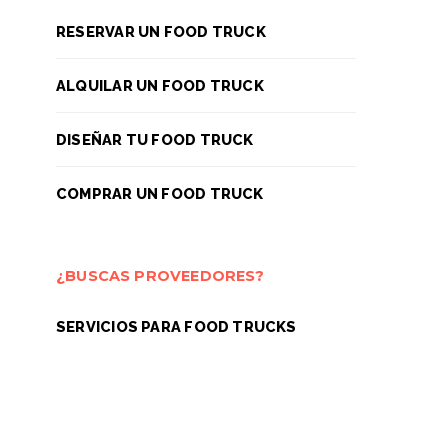
RESERVAR UN FOOD TRUCK
ALQUILAR UN FOOD TRUCK
DISEÑAR TU FOOD TRUCK
COMPRAR UN FOOD TRUCK
¿BUSCAS PROVEEDORES?
EVENTOS
EVENTO
SERVICIOS PARA FOOD TRUCKS
Food trucks en eclipse solar
Food trucks en C
Mencatur Fe
5 AGOSTO, 2026
4 AGOSTO, 