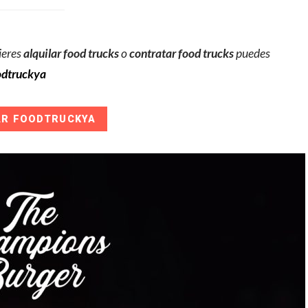
ieres
alquilar food trucks
o
contratar food trucks
puedes
dtruckya
AR FOODTRUCKYA