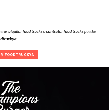
ieres
alquilar food trucks
o
contratar food trucks
puedes
dtruckya
AR FOODTRUCKYA