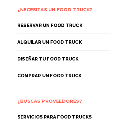
¿NECESITAS UN FOOD TRUCK?
RESERVAR UN FOOD TRUCK
ALQUILAR UN FOOD TRUCK
DISEÑAR TU FOOD TRUCK
COMPRAR UN FOOD TRUCK
¿BUSCAS PROVEEDORES?
EVENTOS
EVENTO
SERVICIOS PARA FOOD TRUCKS
Food trucks en eclipse solar
Food trucks en C
Mencatur Fe
5 AGOSTO, 2026
4 AGOSTO, 