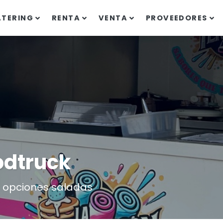
ATERING
RENTA
VENTA
PROVEEDORES
odtruck
 y opciones saladas