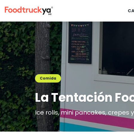
C
Comida
La Tentación Fo
Ice rolls, mini pancakes, crepes