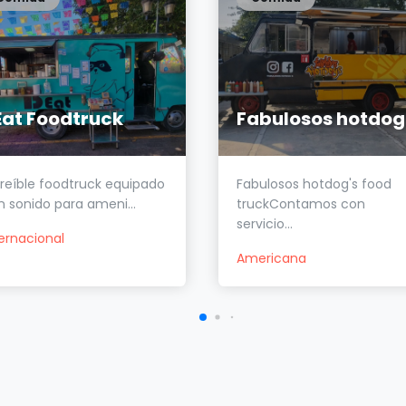
Eat Foodtruck
Fabulosos hotdog
creíble foodtruck equipado
Fabulosos hotdog's food
n sonido para ameni...
truckContamos con
servicio...
ternacional
Americana