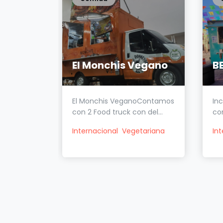
a
El Monchis Vegano
B
ayas en
El Monchis VeganoContamos
In
ría
con 2 Food truck con del...
co
Internacional
Vegetariana
In