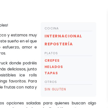
bles!
COCINA
Rocco y estamos muy
INTERNACIONAL
ste sueño en el que
REPOSTERÍA
 esfuerzo, amor e
ros.
PLATOS
CREPES
truck donde podréis
HELADOS
ás deliciosos, junto
TAPAS
istibles ice rolls
ngs favoritos. Para
OTROS
e frutas con nata y
SIN GLUTEN
s opciones saladas para quienes buscan algo