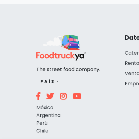
Date
Cater
Renta
The street food company.
Venta
PAÍS
Empr
México
Argentina
Perú
Chile