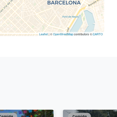
Leaflet
| ©
OpenStreetMap
contributors ©
CARTO
Comida
Comida