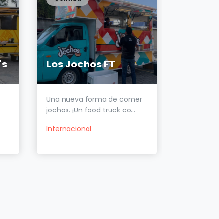
's
Los Jochos FT
Una nueva forma de comer
Cocina Ar
jochos. ¡Un food truck co...
y Catering
Internacional
Internacio
Mexicana