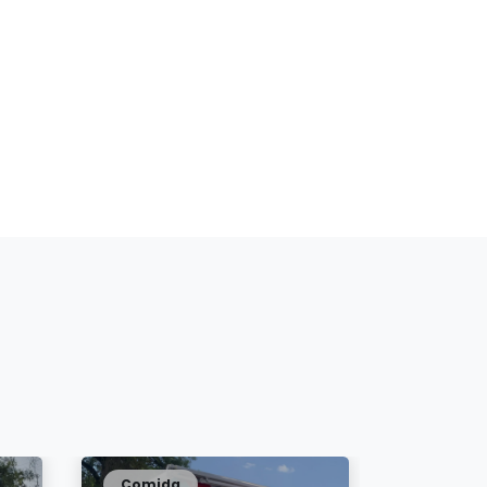
Comida
Comida