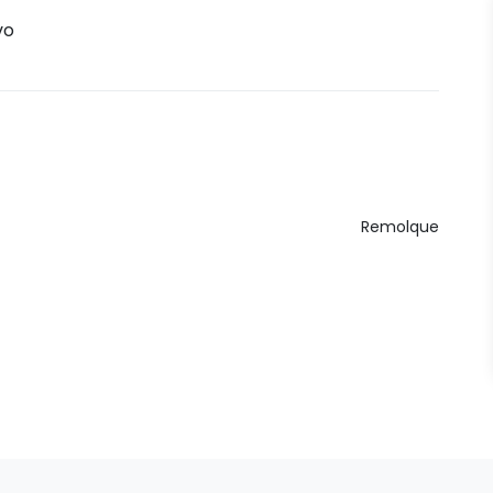
vo
Remolque