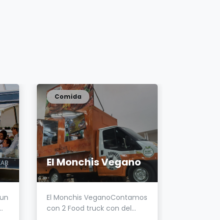
Comida
Comida
El Monchis Vegano
88 Bur
 un
El Monchis VeganoContamos
Combi foo
.
con 2 Food truck con del...
bazares lo