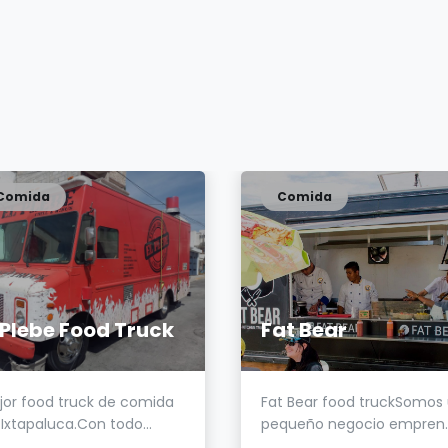
Comida
Comida
 Plebe Food Truck
Fat Bear
jor food truck de comida
Fat Bear food truckSomos
Ixtapaluca.Con todo...
pequeño negocio empren..