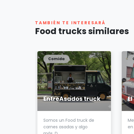
TAMBIÉN TE INTERESARÁ
Food trucks similares
Comida
tdog's
EntreAsados truck
El
 food
Somos un Food truck de
Me
n
carnes asadas y algo
en 
más. D...