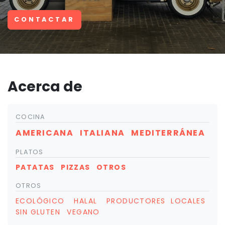
CONTACTAR
Acerca de
COCINA
AMERICANA
ITALIANA
MEDITERRÁNEA
PLATOS
PATATAS
PIZZAS
OTROS
OTROS
ECOLÓGICO
HALAL
PRODUCTORES LOCALES
SIN GLUTEN
VEGANO