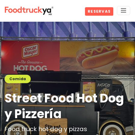
RESERVAS
Comida
Street Food Hot Dog
y Pizzería
Food truck hot dog y pizzas