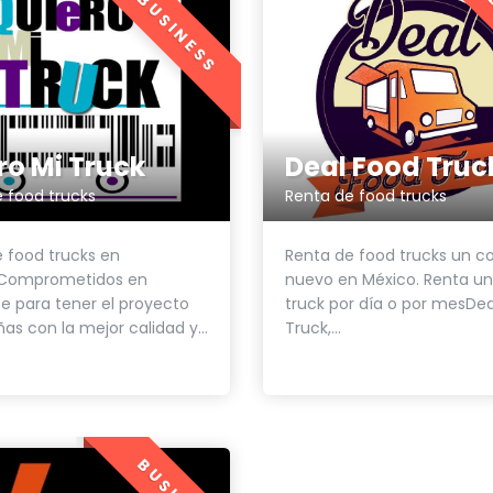
BUSINESS
ro Mi Truck
Renta de food trucks
 food trucks
Renta de food trucks un 
 food trucks en
nuevo en México. Renta un
 Comprometidos en
truck por día o por mesDe
te para tener el proyecto
Truck,...
as con la mejor calidad y...