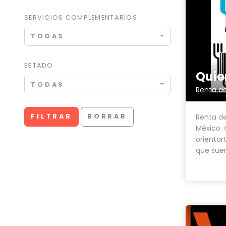
SERVICIOS COMPLEMENTARIOS
TODAS
ESTADO
Quie
TODAS
Renta de
FILTRAR
BORRAR
Renta de
México.
orientar
que sueñ