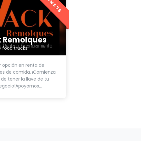
BUSINESS
 Remolques
 food trucks
 opción en renta de
es de comida. ¡Comienza
 de tener la llave de tu
egocio!Apoyamos...