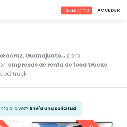
ACCEDER
¡RESERVA YA!
 Veracruz, Guanajuato…
para
con
empresas de renta de food trucks
ood truck.
enta a la vez?
Envía una solicitud