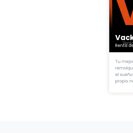
Vack
Renta de
Tu mejor
remolqu
el sueño
propio n