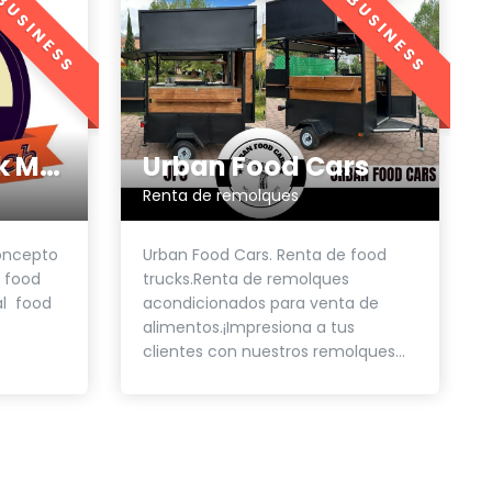
BUSINESS
BUSINESS
Deal Food Truck México
Urban Food Cars
Renta de remolques
concepto
Urban Food Cars. Renta de food
 food
trucks.Renta de remolques
al food
acondicionados para venta de
alimentos.¡Impresiona a tus
clientes con nuestros remolques...