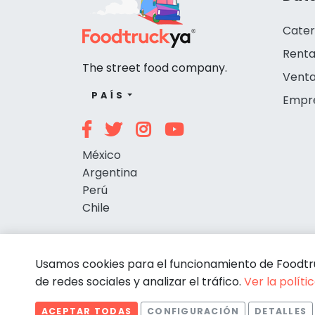
Cater
Renta
The street food company.
Venta
PAÍS
Empr
México
Argentina
Perú
Chile
Usamos cookies para el funcionamiento de Foodtruc
de redes sociales y analizar el tráfico.
Ver la políti
ACEPTAR TODAS
CONFIGURACIÓN
DETALLES