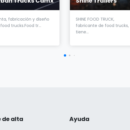
rban Trucks Cdmx
Shine Trailers
nta, fabricación y diseño
SHINE FOOD TRUCK,
food trucks.Food tr...
fabricante de food trucks,
tiene...
 de alta
Ayuda