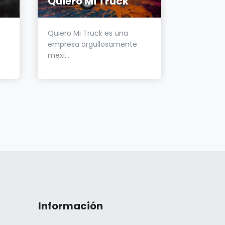
Quiero Mi Truck
Oliver
Quiero Mi Truck es una
Oliver Tr
empresa orgullosamente
fundada e
mexi...
fab...
Información