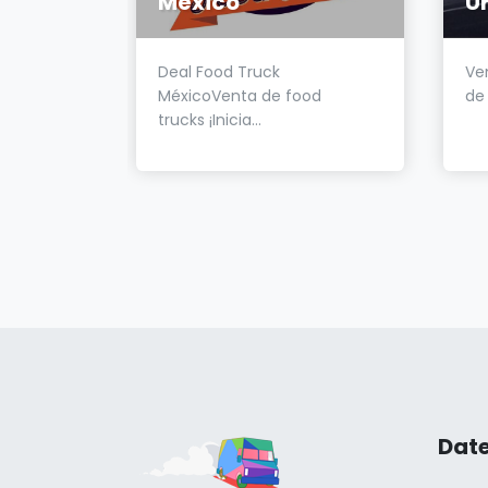
D.K.P
México
U
s D.K.P.
Deal Food Truck
Ve
,...
MéxicoVenta de food
de 
trucks ¡Inicia...
Date