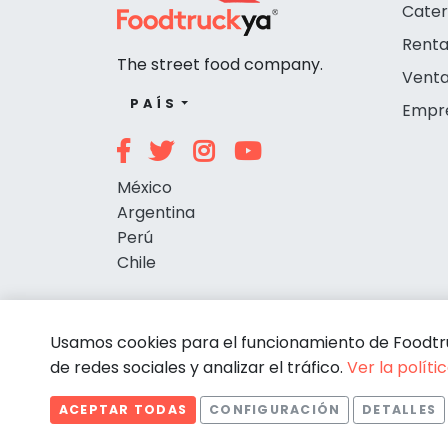
Cater
Renta
The street food company.
Venta
PAÍS
Empr
México
Argentina
Perú
Chile
Usamos cookies para el funcionamiento de Foodtruc
de redes sociales y analizar el tráfico.
Ver la políti
ACEPTAR TODAS
CONFIGURACIÓN
DETALLES
© Foodtruckya 2026
Estadísticas
Necesarias
Estadísticas
Comportamiento