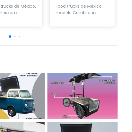
 trucks de México,
Food trucks de México:
F
mos rem...
modelo Combi con...
m