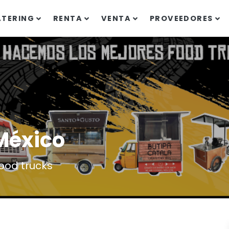
ATERING
RENTA
VENTA
PROVEEDORES
México
ood trucks