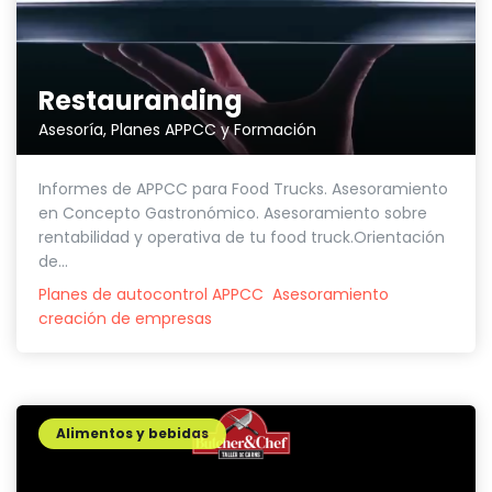
Restauranding
Asesoría, Planes APPCC y Formación
Informes de APPCC para Food Trucks. Asesoramiento
en Concepto Gastronómico. Asesoramiento sobre
rentabilidad y operativa de tu food truck.Orientación
de...
Planes de autocontrol APPCC
Asesoramiento
creación de empresas
Alimentos y bebidas