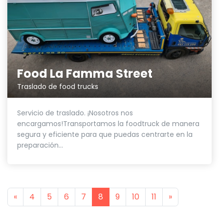
Food La Famma Street
Traslado de food trucks
Servicio de traslado. ¡Nosotros nos
encargamos!Transportamos la foodtruck de manera
segura y eficiente para que puedas centrarte en la
preparación...
Previous
Next
«
4
5
6
7
8
9
10
11
»