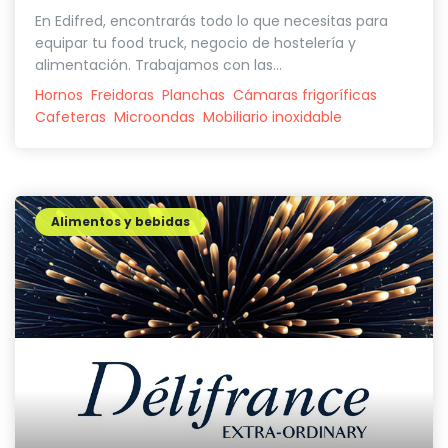
En Edifred, encontrarás todo lo que necesitas para
equipar tu food truck, negocio de hostelería y
alimentación. Trabajamos con las...
Hornos
Freidoras
Planchas
Cámaras frigoríficas
Cafeteras
Microondas
Mobiliario inoxidable
Alimentos y bebidas