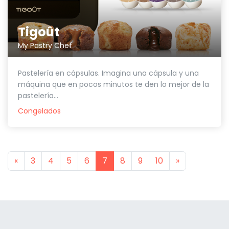
Tigoût
My Pastry Chef
Pastelería en cápsulas. Imagina una cápsula y una
máquina que en pocos minutos te den lo mejor de la
pastelería...
Congelados
Previous
Next
«
3
4
5
6
7
8
9
10
»