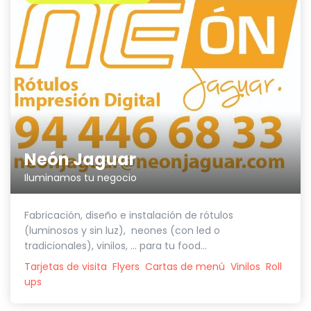
Neón Jaguar
Iluminamos tu negocio
Fabricación, diseño e instalación de rótulos
(luminosos y sin luz), neones (con led o
tradicionales), vinilos, ... para tu food...
Tarjetas de visita
Flyers
Cartas de menú
Vinilos
Roll
ups