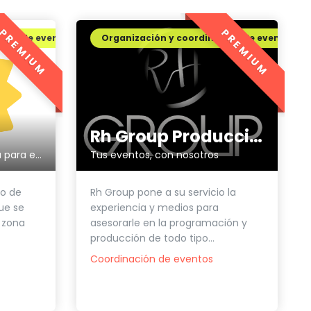
PREMIUM
PREMIUM
ción de eventos
Organización y coordinación de eventos
Rh Group Producciones
Tus eventos, con nosotros
Eventos Guau: salir del sofá para entrar en el momento
Rh Group pone a su servicio la
to de
experiencia y medios para
ue se
asesorarle en la programación y
 zona
producción de todo tipo...
Coordinación de eventos