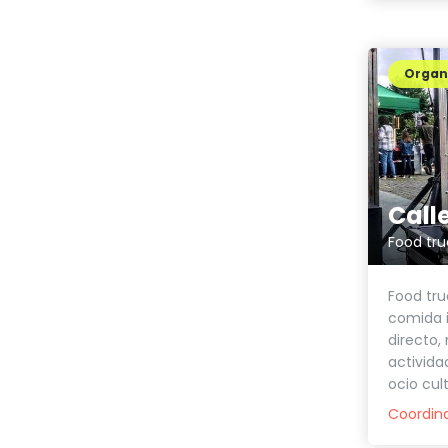
Organi
Food tru
Food tru
comida i
directo,
activida
ocio cul
Coordin