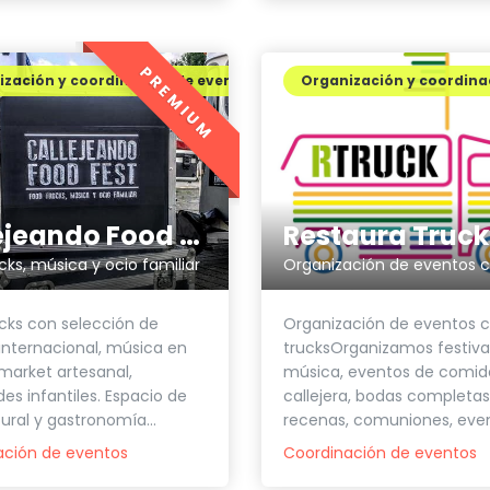
PREMIUM
zación y coordinación de eventos
Organización y coordina
Callejeando Food Fest
Restaura Truck
cks, música y ocio familiar
cks con selección de
Organización de eventos 
nternacional, música en
trucksOrganizamos festiva
 market artesanal,
música, eventos de comid
des infantiles. Espacio de
callejera, bodas completas
tural y gastronomía...
recenas, comuniones, event
ación de eventos
Coordinación de eventos