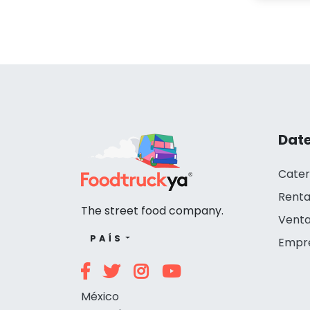
Date
Cater
Renta
The street food company.
Venta
PAÍS
Empr
México