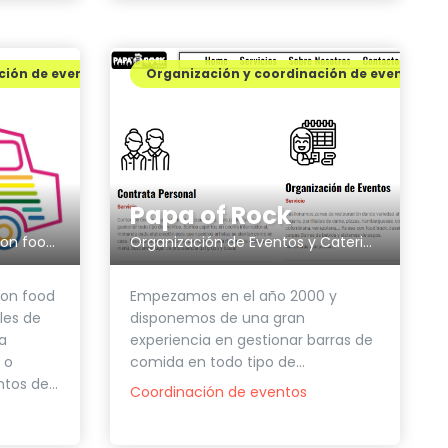
ción de eventos
Organización y coordinación de eventos
Papa of Rock
Organización de Eventos y Catering profesional
Organización de eventos con food trucks
Empezamos en el año 2000 y
con food
disponemos de una gran
les de
experiencia en gestionar barras de
a
comida en todo tipo de...
 o
os de...
Coordinación de eventos