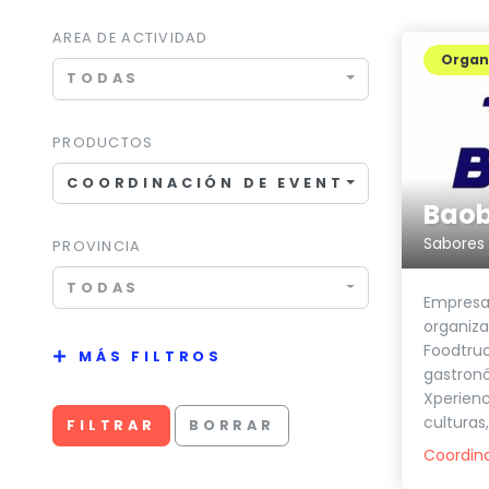
AREA DE ACTIVIDAD
Organi
TODAS
PRODUCTOS
COORDINACIÓN DE EVENTOS
Baob
Sabores 
PROVINCIA
TODAS
Empresa
organiza
Foodtruc
MÁS FILTROS
gastron
Xperienc
culturas
FILTRAR
BORRAR
Coordin