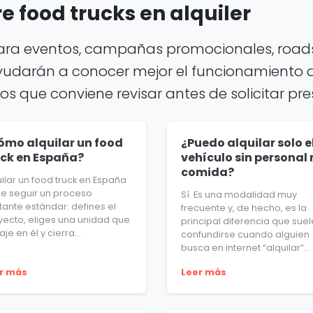
 food trucks en alquiler
para eventos, campañas promocionales, roads
yudarán a conocer mejor el funcionamiento del
tos que conviene revisar antes de solicitar pr
ómo alquilar un food
¿Puedo alquilar solo e
uck en España?
vehículo sin personal 
comida?
ilar un food truck en España
le seguir un proceso
Sí. Es una modalidad muy
tante estándar: defines el
frecuente y, de hecho, es la
yecto, eliges una unidad que
principal diferencia que suel
je en él y cierra...
confundirse cuando alguien
busca en internet “alquilar”...
r más
Leer más