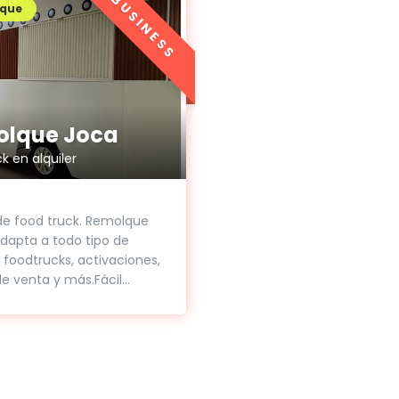
BUSINESS
que
lque Joca
k en alquiler
 de food truck. Remolque
dapta a todo tipo de
 foodtrucks, activaciones,
e venta y más.Fácil...