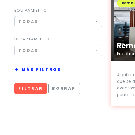
Remol
EQUIPAMIENTO
TODAS
DEPARTAMENTO
Remo
TODAS
Foodtruc
MÁS FILTROS
Alquiler
que se a
eventos:
FILTRAR
BORRAR
puntos d