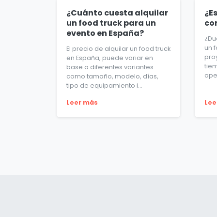
¿Cuánto cuesta alquilar
¿Es
un food truck para un
co
evento en España?
¿Du
un 
El precio de alquilar un food truck
pro
en España, puede variar en
tie
base a diferentes variantes
oper
como tamaño, modelo, días,
tipo de equipamiento i...
Leer más
Lee