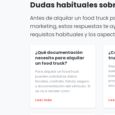
Dudas habituales sobre
Antes de alquilar un food truck 
marketing, estas respuestas te a
requisitos habituales y los aspec
¿Qué documentación
¿C
necesito para alquilar
tr
un food truck?
Alqu
sue
Para alquilar un food truck
bas
pueden solicitarse datos
pro
fiscales, contrato, fianza, seguro
enca
y documentación del vehículo. Si
se va a vender comi...
Leer más
Lee