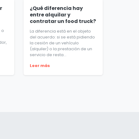
r
¿Qué diferencia hay
entre alquilar y
contratar un food truck?
o o
La diferencia está en el objeto
del acuerdo: si se está pidiendo
dor,
la cesión de un vehículo
(alquiler) o la prestación de un
servicio de resta...
Leer más