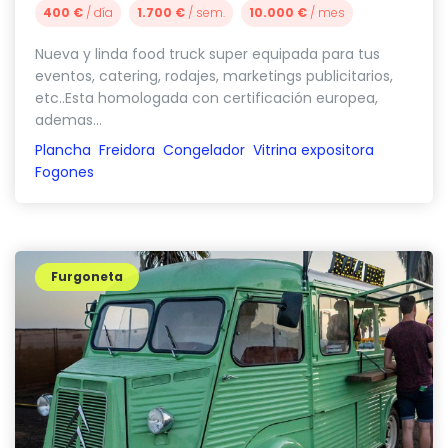
400 €
/ día
1.700 €
/ sem.
10.000 €
/ mes
Nueva y linda food truck super equipada para tus
eventos, catering, rodajes, marketings publicitarios,
etc..Esta homologada con certificación europea,
ademas...
Plancha
Freidora
Congelador
Vitrina expositora
Fogones
Furgoneta